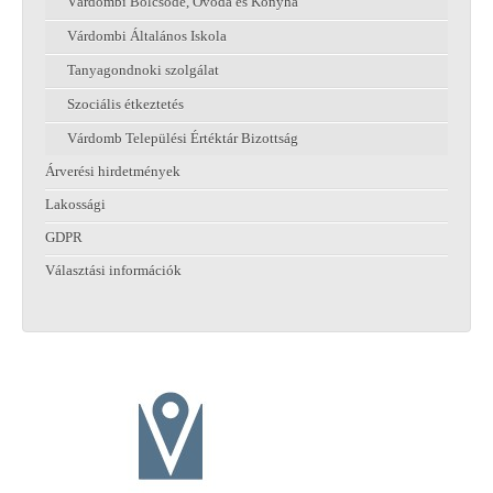
Várdombi Bölcsőde, Óvoda és Konyha
Várdombi Általános Iskola
Tanyagondnoki szolgálat
Szociális étkeztetés
Várdomb Települési Értéktár Bizottság
Árverési hirdetmények
Lakossági
GDPR
Választási információk