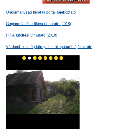
Önkormányzati hivatali portál tájékoztató
Gépjárműadó kitöltési útmutató (2018)
HIPA kitöltési útmutató (2018)
Várdomb község környezeti állapotáról tájékoztató