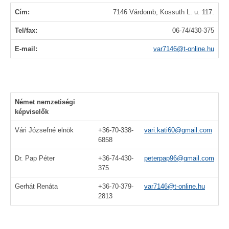
Cím:
7146 Várdomb, Kossuth L. u. 117.
Tel/fax:
06-74/430-375
E-mail:
var7146@t-online.hu
Német nemzetiségi
képviselők
Vári Józsefné elnök
+36-70-338-
vari.kati60@gmail.com
6858
Dr. Pap Péter
+36-74-430-
peterpap96@gmail.com
375
Gerhát Renáta
+36-70-379-
var7146@t-online.hu
2813