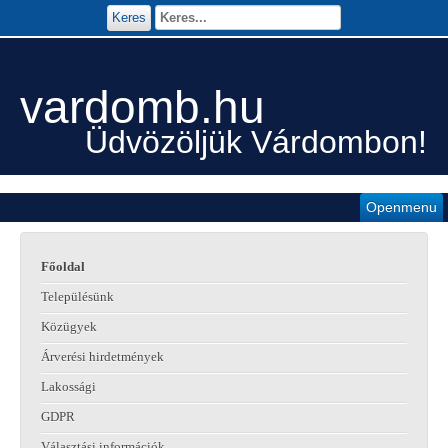
Keres
vardomb.hu
Üdvözöljük Várdombon!
Openmenu
Főoldal
Településünk
Közügyek
Árverési hirdetmények
Lakossági
GDPR
Választási információk