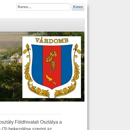
Keres
sztály Földhivatali Osztálya a
a (3) bekezdése szerint az