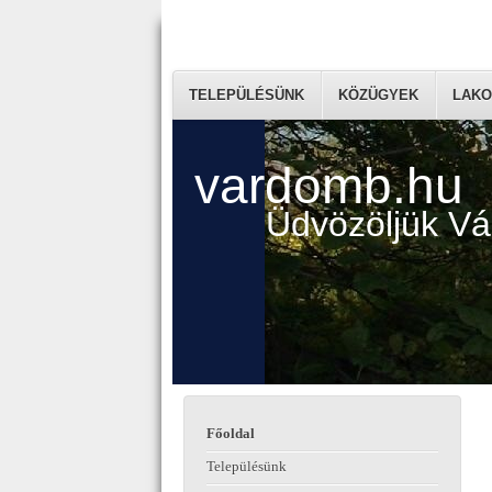
TELEPÜLÉSÜNK
KÖZÜGYEK
LAKO
vardomb.hu
Üdvözöljük V
Főoldal
Településünk