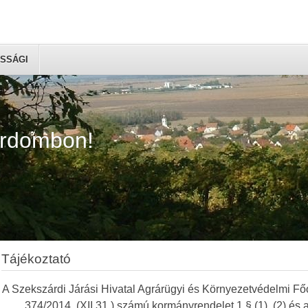
SSÁGI
árdombon!
Tájékoztató
A Szekszárdi Járási Hivatal Agrárügyi és Környezetvédelmi Főo
374/2014. (XII.31.) számú kormányrendelet 1.§ (1), (2) és 