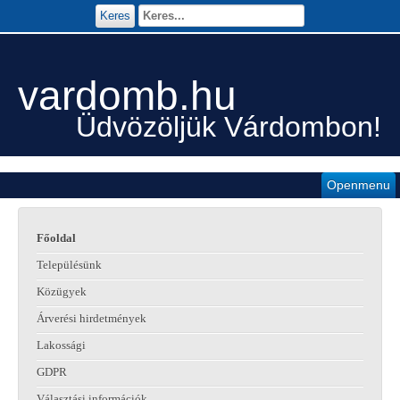
Keres
vardomb.hu
Üdvözöljük Várdombon!
Openmenu
Főoldal
Településünk
Közügyek
Árverési hirdetmények
Lakossági
GDPR
Választási információk