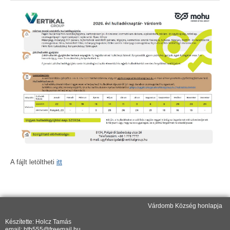
A fájlt letöltheti
itt
Várdomb Község honlapja
Készítette: Holcz Tamás
email: htb555@freemail.hu