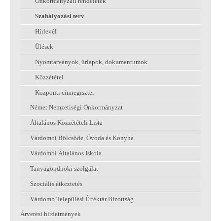
Önkormányzati rendeletek
Szabályozási terv
Hírlevél
Ülések
Nyomtatványok, űrlapok, dokumentumok
Közzététel
Központi címregiszter
Német Nemzetiségi Önkormányzat
Általános Közzétételi Lista
Várdombi Bölcsőde, Óvoda és Konyha
Várdombi Általános Iskola
Tanyagondnoki szolgálat
Szociális étkeztetés
Várdomb Települési Értéktár Bizottság
Árverési hirdetmények