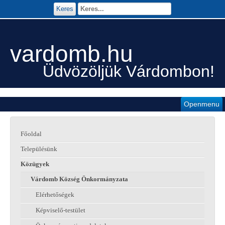
Keres
vardomb.hu
Üdvözöljük Várdombon!
Openmenu
Főoldal
Településünk
Közügyek
Várdomb Község Önkormányzata
Elérhetőségek
Képviselő-testület